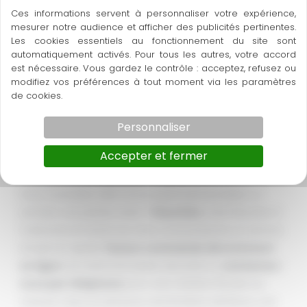
Ces informations servent à personnaliser votre expérience,
ou encore un
bouquet pour mariage
.
mesurer notre audience et afficher des publicités pertinentes.
Notre prestation de fleuriste pour événement est aussi
Les cookies essentiels au fonctionnement du site sont
adaptée aux demandes des professionnels. Nous
automatiquement activés. Pour tous les autres, votre accord
est nécessaire. Vous gardez le contrôle : acceptez, refusez ou
pouvons ainsi prendre en main la décoration de
modifiez vos préférences à tout moment via les paramètres
salles de séminaire ou de stands de foire. Si vous
de cookies.
souhaitez embellir vos locaux commerciaux,
choisissez nos magnifiques créations florales.
Personnaliser
Confiez-nous vos évènements professionnels !
Accepter et fermer
Contactez-nous pour passer commande ou
consultez notre boutique en ligne
Vous souhaitez offrir un bouquet personnalisé ou
acheter une plante verte ?
Fleuristic
, votre fleuriste à
Carbonne et Lézat-sur-Lèze, vous propose un service
simple et rapide.
Passez commande directement
en ligne
via notre formulaire sécurisé ou
contactez-
nous par téléphone
pour une création florale sur
mesure. Que ce soit pour une livraison de fleurs, une