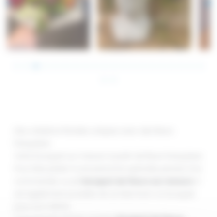
Carbonne
Carbonne
Des créations florales uniques avec des fleurs
françaises
Votre bouquet sur mesure à partir de fleurs françaises
Pour faire plaisir à une personne spéciale, pensez à lui
commander un joli
bouquet de fleurs sur mesure
. Il
est également possible de se faire livrer un bouquet
pour soi-même.