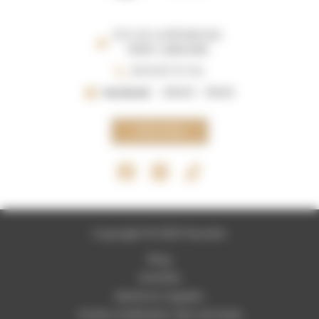
12 PL DE LA REPUBLIQUE,
31390 CARBONNE
05 61 87 07 04
Vendredi
09h00 - 19h00
Click Here
Copyright © 2026 Fleuristic
Blog
Activités
Mentions Légales
Charte d’utilisation des données